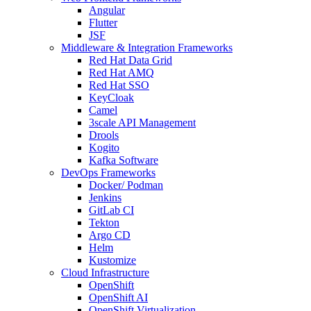
Angular
Flutter
JSF
Middleware & Integration Frameworks
Red Hat Data Grid
Red Hat AMQ
Red Hat SSO
KeyCloak
Camel
3scale API Management
Drools
Kogito
Kafka Software
DevOps Frameworks
Docker/ Podman
Jenkins
GitLab CI
Tekton
Argo CD
Helm
Kustomize
Cloud Infrastructure
OpenShift
OpenShift AI
OpenShift Virtualization