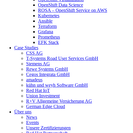
OpenShift Data Science
ROSA – OpenShift Service on AWS
Kubernetes
Ansible
Terraform
Grafana
Prometheus
EFK Stack
Case Studies
CSS AG
T-Systems Road User Services GmbH
Siemens AG
Rewe Systems GmbH
Cegos Integrata GmbH
amadeus
kühn und weyh Software GmbH
Red Hat IoT
Union Investment
R+V Allgemeine Versicherung AG
German Edge Cloud
Über uns
News
Events
Unsere Zertifizierungen