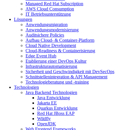
Managed Red Hat Subscription
AWS Cloud Consumption
IT Betriebsunterstützung
Lösungen
Anwendungsmigration
Anwendungsmodernisierung
Auditsichere Policies
Aufbau Cloud- & Container-Platform
Cloud Native Development
Cloud-Readiness & Containerisierung
Edge Event Hub
Etablierung einer DevOps Kultur
Infrastrukturautomatisierung
Sicherheit und Geschwindigkeit mit DevSecOps
Schnittstellenintegration & API Management
Technologieberatung und -training
Technologien
Java Backend Technologien
Java Entwicklung
Jakarta EE
Quarkus Entwicklung
Red Hat JBoss EAP
Wildfly
OpenJDK
Web Frontend Frameworks