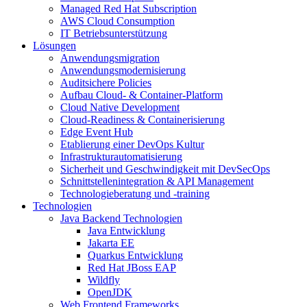
Managed Red Hat Subscription
AWS Cloud Consumption
IT Betriebsunterstützung
Lösungen
Anwendungsmigration
Anwendungsmodernisierung
Auditsichere Policies
Aufbau Cloud- & Container-Platform
Cloud Native Development
Cloud-Readiness & Containerisierung
Edge Event Hub
Etablierung einer DevOps Kultur
Infrastrukturautomatisierung
Sicherheit und Geschwindigkeit mit DevSecOps
Schnittstellenintegration & API Management
Technologieberatung und -training
Technologien
Java Backend Technologien
Java Entwicklung
Jakarta EE
Quarkus Entwicklung
Red Hat JBoss EAP
Wildfly
OpenJDK
Web Frontend Frameworks