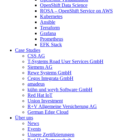
OpenShift Data Science
ROSA – OpenShift Service on AWS
Kubernetes
Ansible
Terraform
Grafana
Prometheus
EFK Stack
Case Studies
CSS AG
T-Systems Road User Services GmbH
Siemens AG
Rewe Systems GmbH
Cegos Integrata GmbH
amadeus
kühn und weyh Software GmbH
Red Hat IoT
Union Investment
R+V Allgemeine Versicherung AG
German Edge Cloud
Über uns
News
Events
Unsere Zertifizierungen