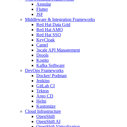
Angular
Flutter
JSF
Middleware & Integration Frameworks
Red Hat Data Grid
Red Hat AMQ
Red Hat SSO
KeyCloak
Camel
3scale API Management
Drools
Kogito
Kafka Software
DevOps Frameworks
Docker/ Podman
Jenkins
GitLab CI
Tekton
Argo CD
Helm
Kustomize
Cloud Infrastructure
OpenShift
OpenShift AI
OpenShift Virtualization