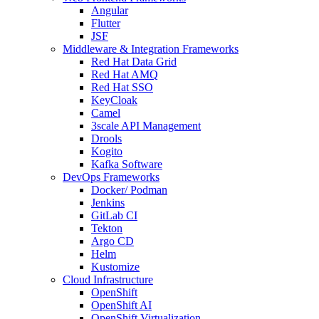
Angular
Flutter
JSF
Middleware & Integration Frameworks
Red Hat Data Grid
Red Hat AMQ
Red Hat SSO
KeyCloak
Camel
3scale API Management
Drools
Kogito
Kafka Software
DevOps Frameworks
Docker/ Podman
Jenkins
GitLab CI
Tekton
Argo CD
Helm
Kustomize
Cloud Infrastructure
OpenShift
OpenShift AI
OpenShift Virtualization