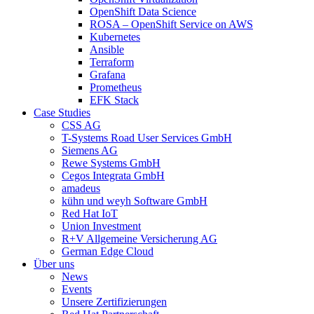
OpenShift Data Science
ROSA – OpenShift Service on AWS
Kubernetes
Ansible
Terraform
Grafana
Prometheus
EFK Stack
Case Studies
CSS AG
T-Systems Road User Services GmbH
Siemens AG
Rewe Systems GmbH
Cegos Integrata GmbH
amadeus
kühn und weyh Software GmbH
Red Hat IoT
Union Investment
R+V Allgemeine Versicherung AG
German Edge Cloud
Über uns
News
Events
Unsere Zertifizierungen