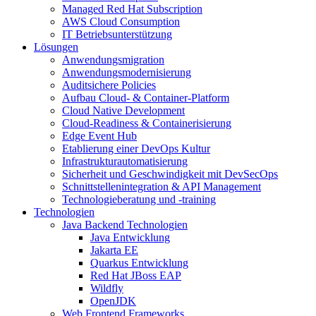
Managed Red Hat Subscription
AWS Cloud Consumption
IT Betriebsunterstützung
Lösungen
Anwendungsmigration
Anwendungsmodernisierung
Auditsichere Policies
Aufbau Cloud- & Container-Platform
Cloud Native Development
Cloud-Readiness & Containerisierung
Edge Event Hub
Etablierung einer DevOps Kultur
Infrastrukturautomatisierung
Sicherheit und Geschwindigkeit mit DevSecOps
Schnittstellenintegration & API Management
Technologieberatung und -training
Technologien
Java Backend Technologien
Java Entwicklung
Jakarta EE
Quarkus Entwicklung
Red Hat JBoss EAP
Wildfly
OpenJDK
Web Frontend Frameworks