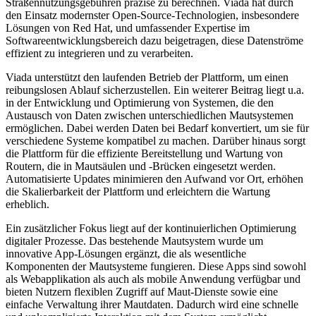
Straßennutzungsgebühren präzise zu berechnen. Viada hat durch
den Einsatz modernster Open-Source-Technologien, insbesondere
Lösungen von Red Hat, und umfassender Expertise im
Softwareentwicklungsbereich dazu beigetragen, diese Datenströme
effizient zu integrieren und zu verarbeiten.
Viada unterstützt den laufenden Betrieb der Plattform, um einen
reibungslosen Ablauf sicherzustellen. Ein weiterer Beitrag liegt u.a.
in der Entwicklung und Optimierung von Systemen, die den
Austausch von Daten zwischen unterschiedlichen Mautsystemen
ermöglichen. Dabei werden Daten bei Bedarf konvertiert, um sie für
verschiedene Systeme kompatibel zu machen. Darüber hinaus sorgt
die Plattform für die effiziente Bereitstellung und Wartung von
Routern, die in Mautsäulen und -Brücken eingesetzt werden.
Automatisierte Updates minimieren den Aufwand vor Ort, erhöhen
die Skalierbarkeit der Plattform und erleichtern die Wartung
erheblich.
Ein zusätzlicher Fokus liegt auf der kontinuierlichen Optimierung
digitaler Prozesse. Das bestehende Mautsystem wurde um
innovative App-Lösungen ergänzt, die als wesentliche
Komponenten der Mautsysteme fungieren. Diese Apps sind sowohl
als Webapplikation als auch als mobile Anwendung verfügbar und
bieten Nutzern flexiblen Zugriff auf Maut-Dienste sowie eine
einfache Verwaltung ihrer Mautdaten. Dadurch wird eine schnelle