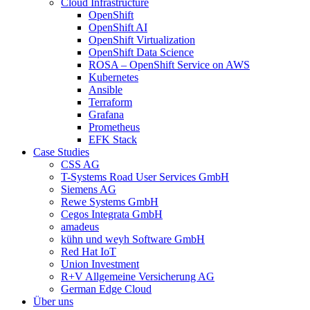
Cloud Infrastructure
OpenShift
OpenShift AI
OpenShift Virtualization
OpenShift Data Science
ROSA – OpenShift Service on AWS
Kubernetes
Ansible
Terraform
Grafana
Prometheus
EFK Stack
Case Studies
CSS AG
T-Systems Road User Services GmbH
Siemens AG
Rewe Systems GmbH
Cegos Integrata GmbH
amadeus
kühn und weyh Software GmbH
Red Hat IoT
Union Investment
R+V Allgemeine Versicherung AG
German Edge Cloud
Über uns