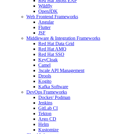
Red Hat JBoss EAP
Wildfly
OpenJDK
Web Frontend Frameworks
Angular
Flutter
JSF
Middleware & Integration Frameworks
Red Hat Data Grid
Red Hat AMQ
Red Hat SSO
KeyCloak
Camel
3scale API Management
Drools
Kogito
Kafka Software
DevOps Frameworks
Docker/ Podman
Jenkins
GitLab CI
Tekton
Argo CD
Helm
Kustomize