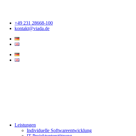
Zum
Inhalt
springen
+49 231 28668-100
kontakt@viada.de
Leistungen
Individuelle Softwareentwicklung
IT Projektunterstützung