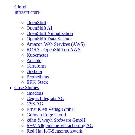
Cloud
Infrastructure
OpenShift
OpenShift AI
OpenShift Virtualization
OpenShift Data Science
Amazon Web Services (AWS)
ROSA - OpenShift on AWS
Kubernetes
Ansible
Terraform
Grafana
Prometheus
EFK-Stack
Case Studies
amadeus
Cegos Integrata AG
CSS AG
Ernst Klett Verlag GmbH
German Edge Cloud
kühn & weyh Software GmbH
R+V Allgemeine Versicherung AG
Red Hat IoT-Sensornetzwerk