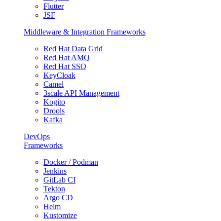
Flutter
JSF
Middleware & Integration Frameworks
Red Hat Data Grid
Red Hat AMQ
Red Hat SSO
KeyCloak
Camel
3scale API Management
Kogito
Drools
Kafka
DevOps
Frameworks
Docker / Podman
Jenkins
GitLab CI
Tekton
Argo CD
Helm
Kustomize