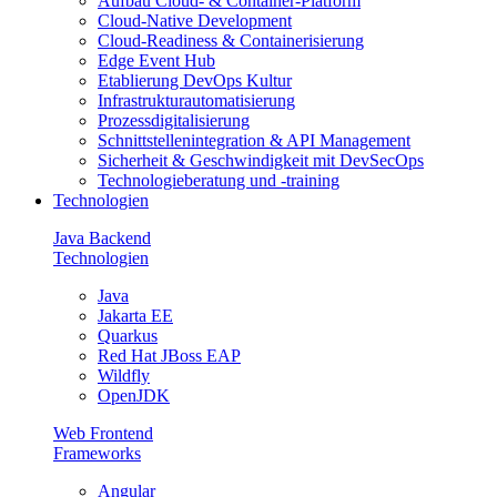
Aufbau Cloud- & Container-Platform
Cloud-Native Development
Cloud-Readiness & Containerisierung
Edge Event Hub
Etablierung DevOps Kultur
Infrastrukturautomatisierung
Prozessdigitalisierung
Schnittstellenintegration & API Management
Sicherheit & Geschwindigkeit mit DevSecOps
Technologieberatung und -training
Technologien
Java Backend
Technologien
Java
Jakarta EE
Quarkus
Red Hat JBoss EAP
Wildfly
OpenJDK
Web Frontend
Frameworks
Angular