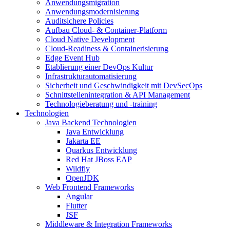
Anwendungsmigration
Anwendungsmodernisierung
Auditsichere Policies
Aufbau Cloud- & Container-Platform
Cloud Native Development
Cloud-Readiness & Containerisierung
Edge Event Hub
Etablierung einer DevOps Kultur
Infrastrukturautomatisierung
Sicherheit und Geschwindigkeit mit DevSecOps
Schnittstellenintegration & API Management
Technologieberatung und -training
Technologien
Java Backend Technologien
Java Entwicklung
Jakarta EE
Quarkus Entwicklung
Red Hat JBoss EAP
Wildfly
OpenJDK
Web Frontend Frameworks
Angular
Flutter
JSF
Middleware & Integration Frameworks