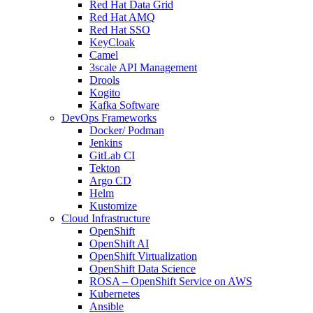
Red Hat Data Grid
Red Hat AMQ
Red Hat SSO
KeyCloak
Camel
3scale API Management
Drools
Kogito
Kafka Software
DevOps Frameworks
Docker/ Podman
Jenkins
GitLab CI
Tekton
Argo CD
Helm
Kustomize
Cloud Infrastructure
OpenShift
OpenShift AI
OpenShift Virtualization
OpenShift Data Science
ROSA – OpenShift Service on AWS
Kubernetes
Ansible