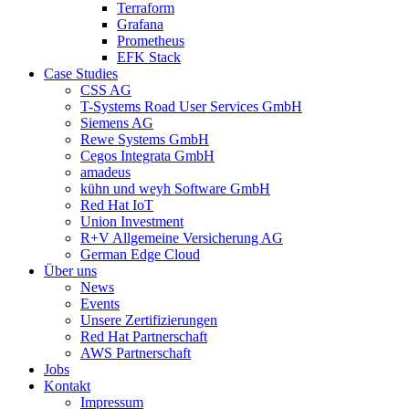
Terraform
Grafana
Prometheus
EFK Stack
Case Studies
CSS AG
T-Systems Road User Services GmbH
Siemens AG
Rewe Systems GmbH
Cegos Integrata GmbH
amadeus
kühn und weyh Software GmbH
Red Hat IoT
Union Investment
R+V Allgemeine Versicherung AG
German Edge Cloud
Über uns
News
Events
Unsere Zertifizierungen
Red Hat Partnerschaft
AWS Partnerschaft
Jobs
Kontakt
Impressum