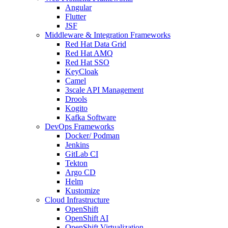
Angular
Flutter
JSF
Middleware & Integration Frameworks
Red Hat Data Grid
Red Hat AMQ
Red Hat SSO
KeyCloak
Camel
3scale API Management
Drools
Kogito
Kafka Software
DevOps Frameworks
Docker/ Podman
Jenkins
GitLab CI
Tekton
Argo CD
Helm
Kustomize
Cloud Infrastructure
OpenShift
OpenShift AI
OpenShift Virtualization