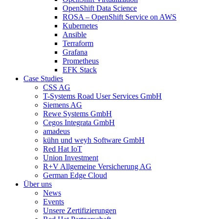
OpenShift Data Science
ROSA – OpenShift Service on AWS
Kubernetes
Ansible
Terraform
Grafana
Prometheus
EFK Stack
Case Studies
CSS AG
T-Systems Road User Services GmbH
Siemens AG
Rewe Systems GmbH
Cegos Integrata GmbH
amadeus
kühn und weyh Software GmbH
Red Hat IoT
Union Investment
R+V Allgemeine Versicherung AG
German Edge Cloud
Über uns
News
Events
Unsere Zertifizierungen