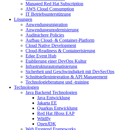
Managed Red Hat Subscription
AWS Cloud Consumption
IT Betriebsunterstützung
Lösungen
Anwendungsmigration
Anwendungsmodernisierung
Auditsichere Policies
Aufbau Cloud- & Container-Platform
Cloud Native Development
Cloud-Readiness & Containerisierung
Edge Event Hub
Etablierung einer DevOps Kultur
Infrastrukturautomatisierung
Sicherheit und Geschwindigkeit mit DevSecOps
Schnittstellenintegration & API Management
Technologieberatung und -training
Technologien
Java Backend Technologien
Java Entwicklung
Jakarta EE
Quarkus Entwicklung
Red Hat JBoss EAP
Wildfly
OpenJDK
Web Frontend Frameworks